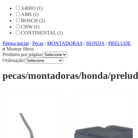
3-RHO (1)
AMS (1)
BOSCH (2)
CHW (1)
CONTINENTAL (1)
Página inicial
/
Peças
/
MONTADORAS
/
HONDA
/
PRELUDE
Mostrar filtros
Produtos por página:
Ordenação:
pecas/montadoras/honda/prelud