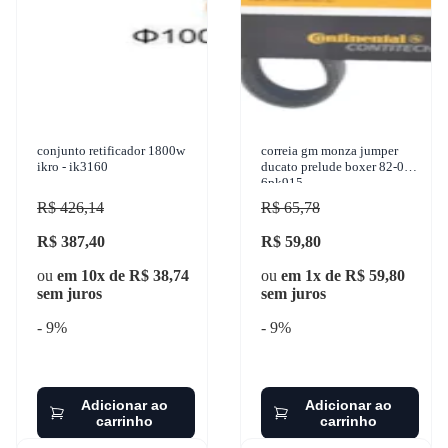
conjunto retificador 1800w
correia gm monza jumper
ikro - ik3160
ducato prelude boxer 82-05 -
6pk915
R$ 426,14
R$ 65,78
R$ 387,40
R$ 59,80
ou
em 10x de R$ 38,74
ou
em 1x de R$ 59,80
sem juros
sem juros
- 9%
- 9%
Adicionar ao
Adicionar ao
carrinho
carrinho