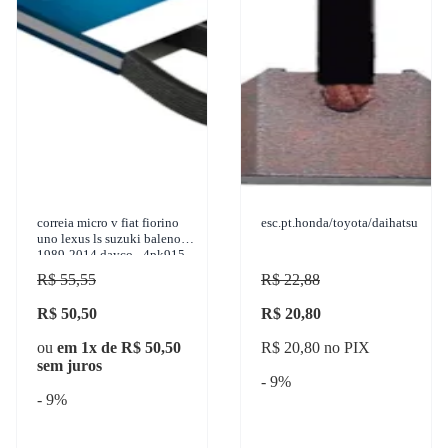
correia micro v fiat fiorino
esc.pt.honda/toyota/daihatsu
uno lexus ls suzuki baleno
1989-2014 dayco - 4pk915
R$ 55,55
R$ 22,88
R$ 50,50
R$ 20,80
ou
em 1x de R$ 50,50
R$ 20,80 no PIX
sem juros
- 9%
- 9%