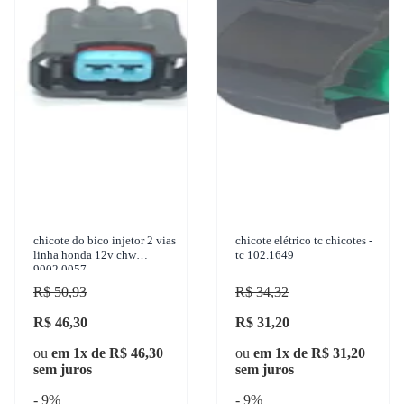
chicote do bico injetor 2 vias
chicote elétrico tc chicotes -
linha honda 12v chw
tc 102.1649
9002.0057
R$ 50,93
R$ 34,32
R$ 46,30
R$ 31,20
ou
em 1x de R$ 46,30
ou
em 1x de R$ 31,20
sem juros
sem juros
- 9%
- 9%