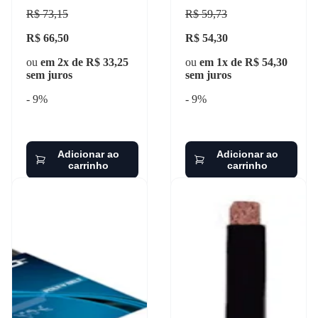
dayco - 6pk915
R$ 73,15
R$ 59,73
R$ 66,50
R$ 54,30
ou
em 2x de R$ 33,25
ou
em 1x de R$ 54,30
sem juros
sem juros
- 9%
- 9%
Adicionar ao
Adicionar ao
carrinho
carrinho