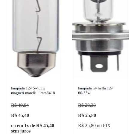
lâmpada 12v 5w c5w
lâmpada h4 hella 12v
magneti marelli - lmm6418
60/55w
R$ 49,94
R$ 28,38
R$ 45,40
R$ 25,80
ou
em 1x de R$ 45,40
R$ 25,80 no PIX
sem juros