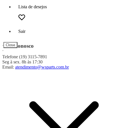
Lista de desejos
Sair
Fale Conosco
Close
Telefone (19) 3115-7891
Seg à sex. 8h às 17:30
Email:
atendimento@wsparts.com.br