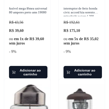
fusível mega fêmea universal
interruptor de freio honda
80 amperes preto ams 19080
civic accord kia sorento
mitsubishi pajero l 200
1983-2016 3-rho - 324
R$ 43,56
R$ 192,61
R$ 39,60
R$ 175,10
ou
em 1x de R$ 39,60
ou
em 5x de R$ 35,02
sem juros
sem juros
- 9%
- 9%
Adicionar ao
Adicionar ao
carrinho
carrinho