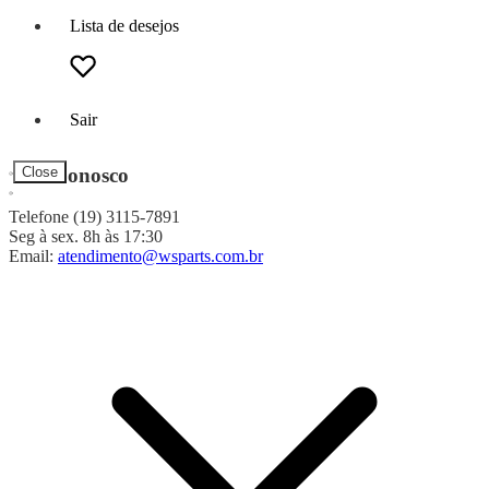
Lista de desejos
Sair
Fale Conosco
Close
Telefone (19) 3115-7891
Seg à sex. 8h às 17:30
Email:
atendimento@wsparts.com.br