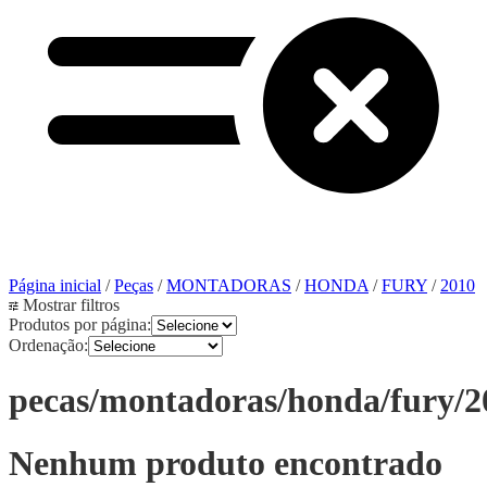
Página inicial
/
Peças
/
MONTADORAS
/
HONDA
/
FURY
/
2010
Mostrar filtros
Produtos por página:
Ordenação:
pecas/montadoras/honda/fury/2
Nenhum produto encontrado