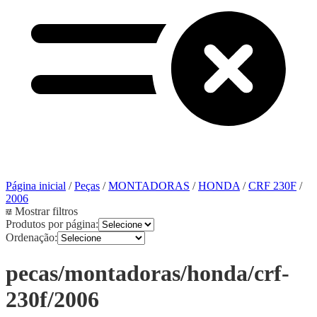
Página inicial
/
Peças
/
MONTADORAS
/
HONDA
/
CRF 230F
/
2006
Mostrar filtros
Produtos por página:
Ordenação:
pecas/montadoras/honda/crf-
230f/2006