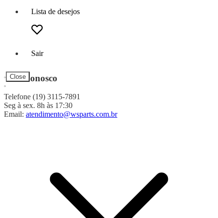
Lista de desejos
Sair
Fale Conosco
Close
Telefone (19) 3115-7891
Seg à sex. 8h às 17:30
Email:
atendimento@wsparts.com.br