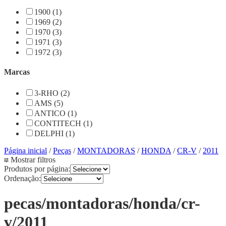
1900 (1)
1969 (2)
1970 (3)
1971 (3)
1972 (3)
Marcas
3-RHO (2)
AMS (5)
ANTICO (1)
CONTITECH (1)
DELPHI (1)
Página inicial
/
Peças
/
MONTADORAS
/
HONDA
/
CR-V
/
2011
Mostrar filtros
Produtos por página:
Ordenação:
pecas/montadoras/honda/cr-
v/2011