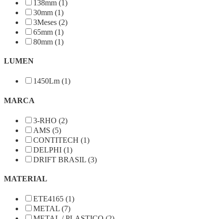
138mm (1)
30mm (1)
3Meses (2)
65mm (1)
80mm (1)
LUMEN
1450Lm (1)
MARCA
3-RHO (2)
AMS (5)
CONTITECH (1)
DELPHI (1)
DRIFT BRASIL (3)
MATERIAL
ETE4165 (1)
METAL (7)
METAL / PLASTICO (2)