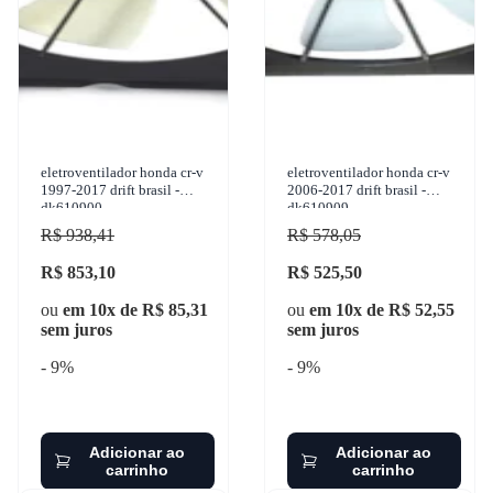
eletroventilador honda cr-v
eletroventilador honda cr-v
1997-2017 drift brasil -
2006-2017 drift brasil -
dk610900
dk610909
R$ 938,41
R$ 578,05
R$ 853,10
R$ 525,50
ou
em 10x de R$ 85,31
ou
em 10x de R$ 52,55
sem juros
sem juros
- 9%
- 9%
Adicionar ao
Adicionar ao
carrinho
carrinho