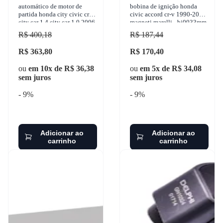
automático de motor de
bobina de ignição honda
partida honda city civic cr-v
civic accord cr-v 1990-2002
city car 1.4 city car 1.0 2006-
magneti marelli - bi0033mm
2017 z.m. - 3-705
R$ 400,18
R$ 187,44
R$ 363,80
R$ 170,40
ou
em 10x de R$ 36,38
ou
em 5x de R$ 34,08
sem juros
sem juros
- 9%
- 9%
Adicionar ao
Adicionar ao
carrinho
carrinho