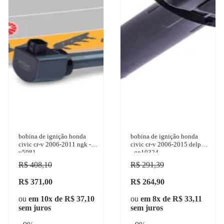
bobina de ignição honda
bobina de ignição honda
civic cr-v 2006-2011 ngk -
civic cr-v 2006-2015 delphi
u5081
- gn10324
R$ 408,10
R$ 291,39
R$ 371,00
R$ 264,90
ou
em 10x de R$ 37,10
ou
em 8x de R$ 33,11
sem juros
sem juros