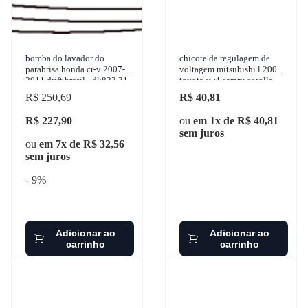
bomba do lavador do
chicote da regulagem de
parabrisa honda cr-v 2007-
voltagem mitsubishi l 200
2011 drift brasil - dk823.31
toyota sw4 camry corolla
hilux 1989-2018 ete 4165
R$ 250,69
R$ 40,81
R$ 227,90
ou
em 1x de R$ 40,81
sem juros
ou
em 7x de R$ 32,56
sem juros
- 9%
Adicionar ao
Adicionar ao
carrinho
carrinho