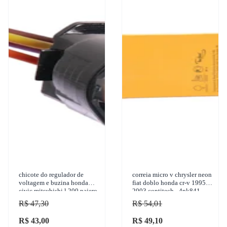
chicote do regulador de
correia micro v chrysler neon
voltagem e buzina honda
fiat doblo honda cr-v 1995-
civic mitsubishi l 200 pajero
2003 contitech - 4pk841
toyota hilux corolla 1989-
R$ 47,30
R$ 54,01
2018
R$ 43,00
R$ 49,10