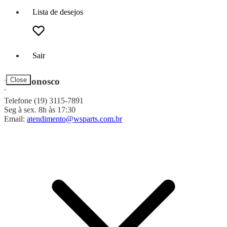
Lista de desejos
Sair
Fale Conosco
Close
Telefone (19) 3115-7891
Seg à sex. 8h às 17:30
Email:
atendimento@wsparts.com.br