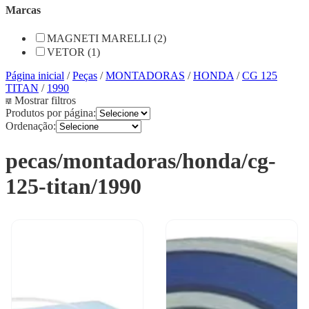
Marcas
MAGNETI MARELLI (2)
VETOR (1)
Página inicial
/
Peças
/
MONTADORAS
/
HONDA
/
CG 125
TITAN
/
1990
Mostrar filtros
Produtos por página:
Ordenação:
pecas/montadoras/honda/cg-
125-titan/1990