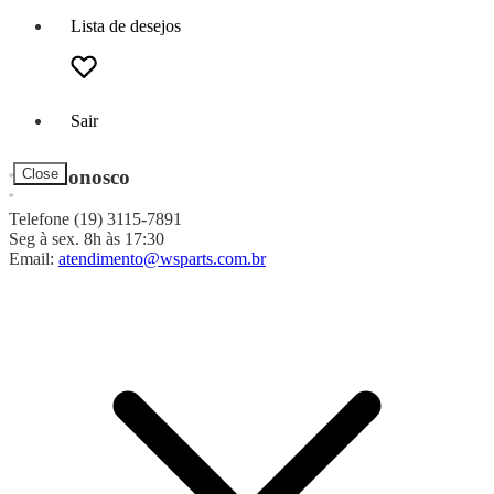
Lista de desejos
Sair
Fale Conosco
Close
Telefone (19) 3115-7891
Seg à sex. 8h às 17:30
Email:
atendimento@wsparts.com.br