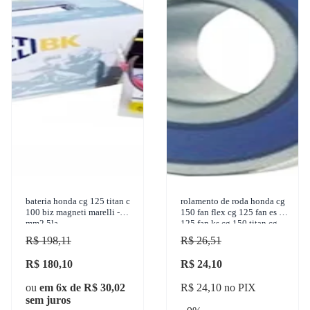
bateria honda cg 125 titan c
rolamento de roda honda cg
100 biz magneti marelli -
150 fan flex cg 125 fan es cg
mm2.5la
125 fan ks cg 150 titan cg
160 1976-2018 vetor -
R$ 198,11
R$ 26,51
v6301
R$ 180,10
R$ 24,10
ou
em 6x de R$ 30,02
R$ 24,10 no PIX
sem juros