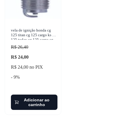
vela de ignição honda cg
125 titan cg 125 cargo ks cg
125 today cg 125 cargo cg
125 cargo esd 1981-2013
R$ 26,40
magneti marelli
R$ 24,00
R$ 24,00 no PIX
- 9%
Adicionar ao
carrinho