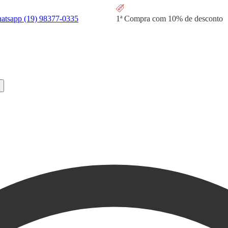
hatsapp
(19) 98377-0335
1ª Compra com
10% de desconto