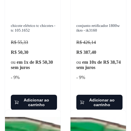
chicote elétrico tc chicotes -
conjunto retificador 1800w
tc 105.1652
ikro - ik3160
R$ 55,33
R$ 426,14
R$ 50,30
R$ 387,40
ou
em 1x de R$ 50,30
ou
em 10x de R$ 38,74
sem juros
sem juros
- 9%
- 9%
Adicionar ao
Adicionar ao
carrinho
carrinho