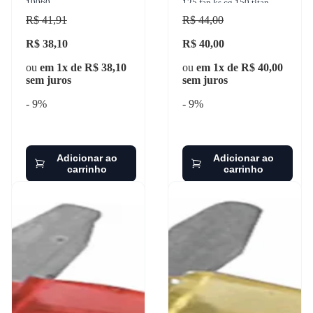
19060
125 fan ks cg 150 titan
toyota corolla 1960-2018
R$ 41,91
R$ 44,00
ams - 17515
R$ 38,10
R$ 40,00
ou
em 1x de R$ 38,10
ou
em 1x de R$ 40,00
sem juros
sem juros
- 9%
- 9%
Adicionar ao
Adicionar ao
carrinho
carrinho