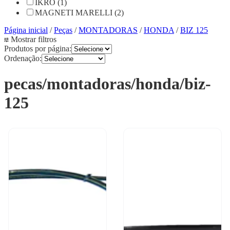
IKRO (1)
MAGNETI MARELLI (2)
Página inicial
/
Peças
/
MONTADORAS
/
HONDA
/
BIZ 125
Mostrar filtros
Produtos por página:
Ordenação:
pecas/montadoras/honda/biz-
125