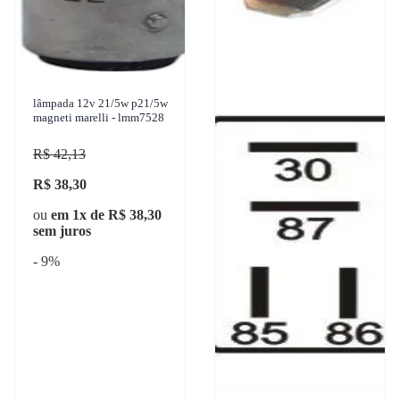
lâmpada 12v 21/5w p21/5w
magneti marelli - lmm7528
R$ 42,13
R$ 38,30
ou
em 1x de R$ 38,30
sem juros
- 9%