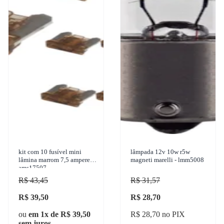
kit com 10 fusível mini
lâmpada 12v 10w r5w
lâmina marrom 7,5 ampere
magneti marelli - lmm5008
ams17507
R$ 43,45
R$ 31,57
R$ 39,50
R$ 28,70
ou
em 1x de R$ 39,50
R$ 28,70 no PIX
sem juros