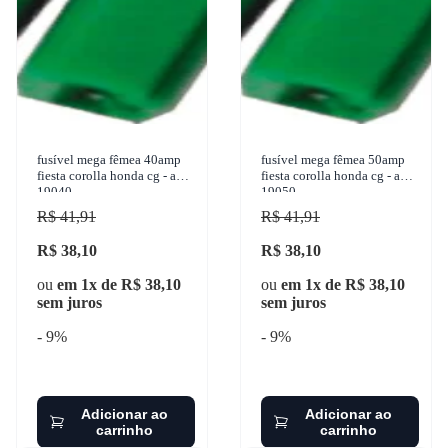
fusível mega fêmea 40amp
fusível mega fêmea 50amp
fiesta corolla honda cg - ams
fiesta corolla honda cg - ams
19040
19050
R$ 41,91
R$ 41,91
R$ 38,10
R$ 38,10
ou
em 1x de R$ 38,10
ou
em 1x de R$ 38,10
sem juros
sem juros
- 9%
- 9%
Adicionar ao
Adicionar ao
carrinho
carrinho