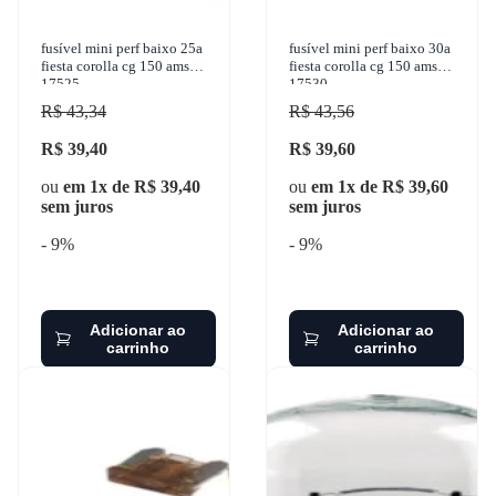
fusível mini perf baixo 25a
fusível mini perf baixo 30a
fiesta corolla cg 150 ams
fiesta corolla cg 150 ams
17525
17530
R$ 43,34
R$ 43,56
R$ 39,40
R$ 39,60
ou
em 1x de R$ 39,40
ou
em 1x de R$ 39,60
sem juros
sem juros
- 9%
- 9%
Adicionar ao
Adicionar ao
carrinho
carrinho