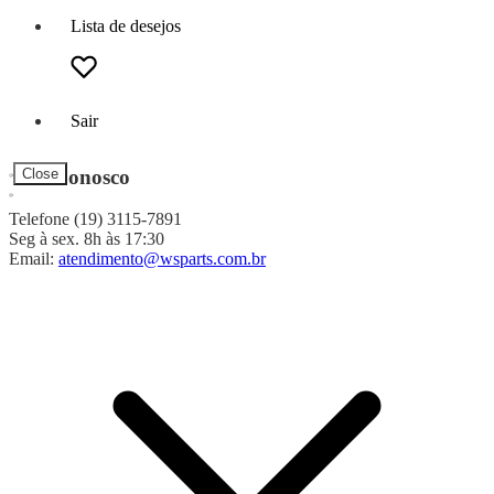
Lista de desejos
Sair
Fale Conosco
Close
Telefone (19) 3115-7891
Seg à sex. 8h às 17:30
Email:
atendimento@wsparts.com.br