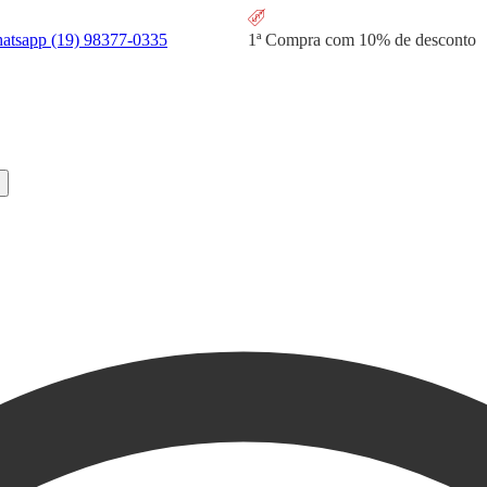
hatsapp
(19) 98377-0335
1ª Compra com
10% de desconto