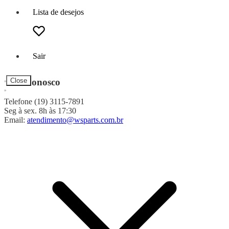
Lista de desejos
Sair
Fale Conosco
Close
Telefone (19) 3115-7891
Seg à sex. 8h às 17:30
Email:
atendimento@wsparts.com.br