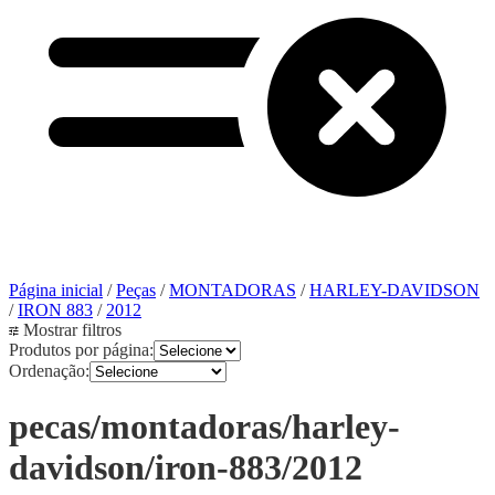
Página inicial
/
Peças
/
MONTADORAS
/
HARLEY-DAVIDSON
/
IRON 883
/
2012
Mostrar filtros
Produtos por página:
Ordenação:
pecas/montadoras/harley-
davidson/iron-883/2012