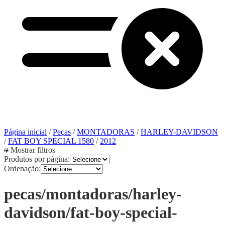
Página inicial
/
Peças
/
MONTADORAS
/
HARLEY-DAVIDSON
/
FAT BOY SPECIAL 1580
/
2012
Mostrar filtros
Produtos por página:
Ordenação:
pecas/montadoras/harley-
davidson/fat-boy-special-