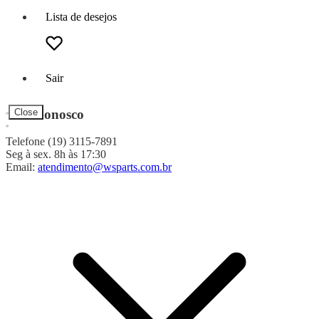
Lista de desejos
Sair
Fale Conosco
Close
Telefone (19) 3115-7891
Seg à sex. 8h às 17:30
Email:
atendimento@wsparts.com.br