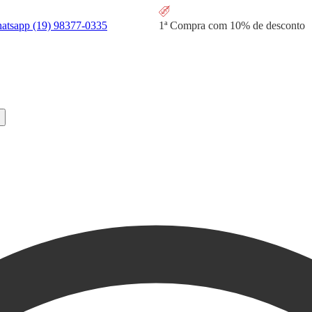
hatsapp
(19) 98377-0335
1ª Compra com
10% de desconto