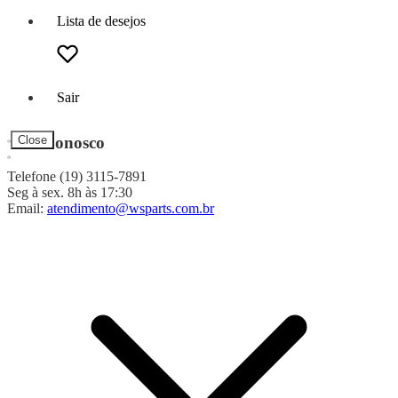
Lista de desejos
Sair
Fale Conosco
Close
Telefone (19) 3115-7891
Seg à sex. 8h às 17:30
Email:
atendimento@wsparts.com.br