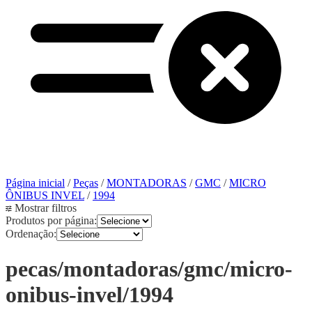
Página inicial
/
Peças
/
MONTADORAS
/
GMC
/
MICRO
ÔNIBUS INVEL
/
1994
Mostrar filtros
Produtos por página:
Ordenação:
pecas/montadoras/gmc/micro-
onibus-invel/1994