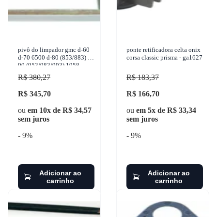
pivô do limpador gmc d-60
ponte retificadora celta onix
d-70 6500 d-80 (853/883) d-
corsa classic prisma - ga1627
90 (953/983/993) 1958-
1985 granero - 86
R$ 380,27
R$ 183,37
R$ 345,70
R$ 166,70
ou
em 10x de R$ 34,57
ou
em 5x de R$ 33,34
sem juros
sem juros
- 9%
- 9%
Adicionar ao
Adicionar ao
carrinho
carrinho