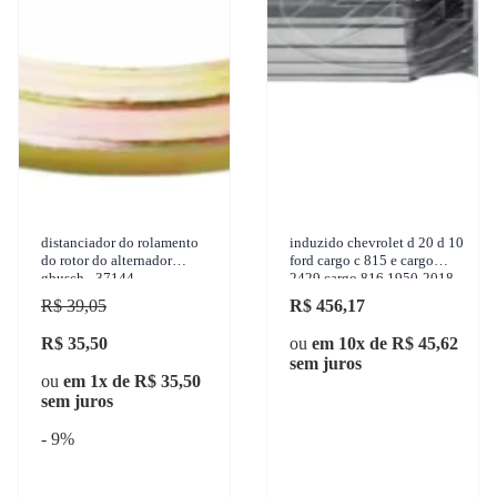
distanciador do rolamento
induzido chevrolet d 20 d 10
do rotor do alternador
ford cargo c 815 e cargo
gbusch - 37144
2429 cargo 816 1950-2018
z.m. - 83.132.01
R$ 39,05
R$ 456,17
R$ 35,50
ou
em 10x de R$ 45,62
sem juros
ou
em 1x de R$ 35,50
sem juros
- 9%