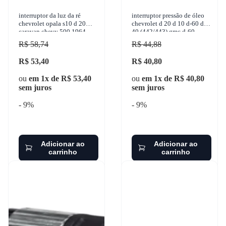
interruptor da luz da ré
interruptor pressão de óleo
chevrolet opala s10 d 20
chevrolet d 20 d 10 d-60 d-
caravan chevy 500 1964-
40 (442/443) gmc d-60
2007 marflex - 7014
1964-1997 marflex - 7193
R$ 58,74
R$ 44,88
R$ 53,40
R$ 40,80
ou
em 1x de R$ 53,40
ou
em 1x de R$ 40,80
sem juros
sem juros
- 9%
- 9%
Adicionar ao
Adicionar ao
carrinho
carrinho