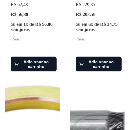
31024
R$ 62,48
R$ 229,35
R$ 56,80
R$ 208,50
ou
em 1x de R$ 56,80
ou
em 6x de R$ 34,75
sem juros
sem juros
- 9%
- 9%
Adicionar ao
Adicionar ao
carrinho
carrinho