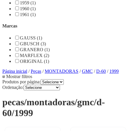
1959 (1)
1960 (1)
1961 (1)
Marcas
GAUSS (1)
GBUSCH (3)
GRANERO (1)
MARFLEX (2)
ORIGINAL (1)
Página inicial
/
Peças
/
MONTADORAS
/
GMC
/
D-60
/
1999
Mostrar filtros
Produtos por página:
Ordenação:
pecas/montadoras/gmc/d-
60/1999