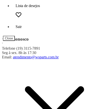
Lista de desejos
Sair
Fale Conosco
Close
Telefone (19) 3115-7891
Seg à sex. 8h às 17:30
Email:
atendimento@wsparts.com.br