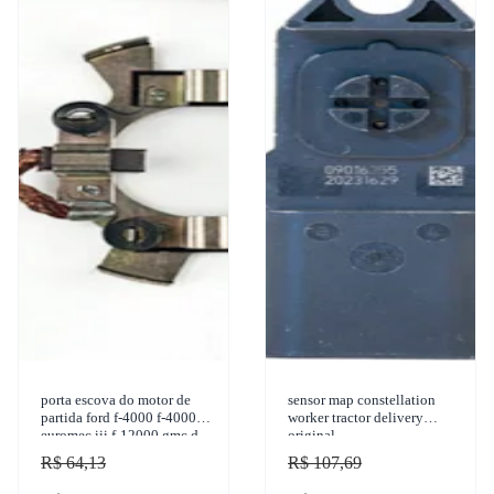
porta escova do motor de
sensor map constellation
partida ford f-4000 f-4000
worker tractor delivery
euromec iii f-12000 gmc d-
original
60 new holland 7630 1950-
R$ 64,13
R$ 107,69
2011 sulcarbon -