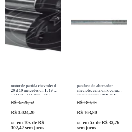
motor de partida chevrolet d
parafuso do alternador
20 d 10 mercedes oh 1519 of
chevrolet celta onix corsa
1722 of 1721 1960-2011
classic prisma 1958-2018
z.m. - 80.102.03
gbusch - 18349
R$ 3.326,62
R$ 180,18
R$ 3.024,20
R$ 163,80
ou
em 10x de R$
ou
em 5x de R$ 32,76
302,42 sem juros
sem juros