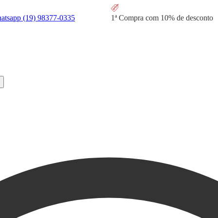
hatsapp
(19) 98377-0335
1ª Compra com
10% de desconto