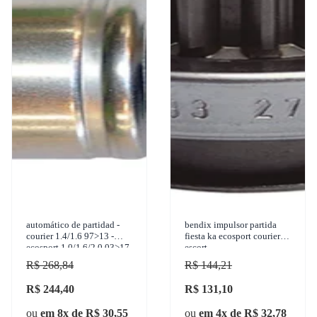
automático de partidad -
bendix impulsor partida
courier 1.4/1.6 97>13 -
fiesta ka ecosport courier
ecosport 1.0/1.6/2.0 03>17 -
escort
fiesta 1.0/1.6 99>15 - ka
R$ 268,84
R$ 144,21
1.0/1.6 00>14
R$ 244,40
R$ 131,10
ou
em 8x de R$ 30,55
ou
em 4x de R$ 32,78