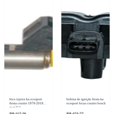
bico injetor ka ecosport
bobina de ignição fiesta ka
fiesta courier 1979-2018
ecosport focus courier bosch
gwp212
R$ 117,26
R$ 473,77