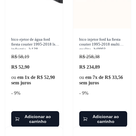
bico ejetor de água ford
bico injetor ford ka fiesta
fiesta courier 1995-2018 ls
courier 1995-2018 multi
industria - ls138
qualita - bi0993
R$ 58,19
R$ 258,38
R$ 52,90
R$ 234,89
ou
em 1x de R$ 52,90
ou
em 7x de R$ 33,56
sem juros
sem juros
- 9%
- 9%
Adicionar ao
Adicionar ao
carrinho
carrinho