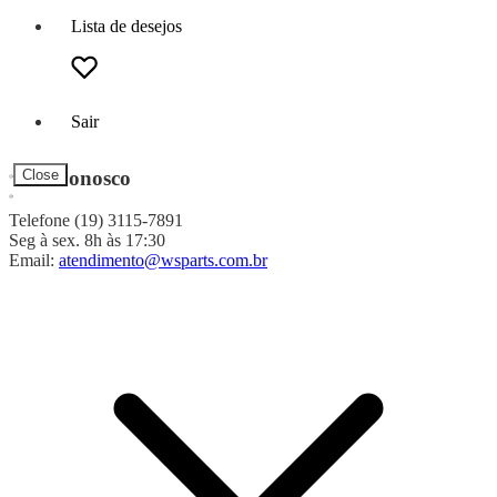
Lista de desejos
Sair
Fale Conosco
Close
Telefone (19) 3115-7891
Seg à sex. 8h às 17:30
Email:
atendimento@wsparts.com.br