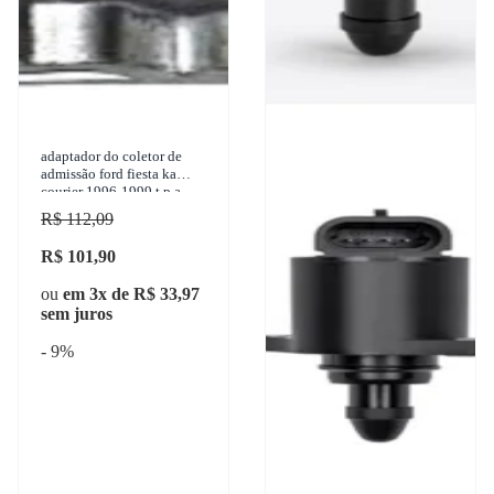
adaptador do coletor de
admissão ford fiesta ka
courier 1996-1999 t.p.a
reparos - t-737
R$ 112,09
R$ 101,90
ou
em 3x de R$ 33,97
sem juros
- 9%