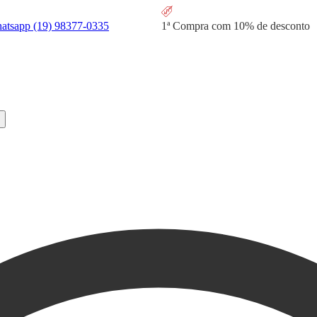
hatsapp
(19) 98377-0335
1ª Compra com
10% de desconto