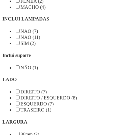
FÊMEA (2)
MACHO (4)
INCLUI LAMPADAS
NAO (7)
NÃO (11)
SIM (2)
Inclui suporte
NÃO (1)
LADO
DIREITO (7)
DIREITO / ESQUERDO (8)
ESQUERDO (7)
TRASEIRO (1)
LARGURA
36mm (2)