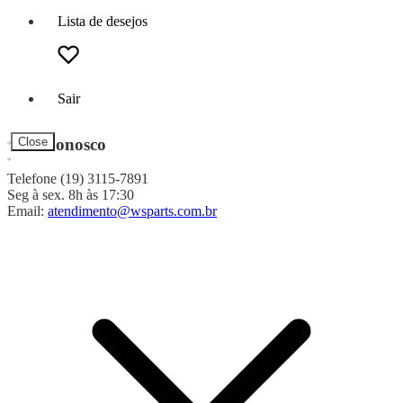
Lista de desejos
Sair
Fale Conosco
Close
Telefone (19) 3115-7891
Seg à sex. 8h às 17:30
Email:
atendimento@wsparts.com.br