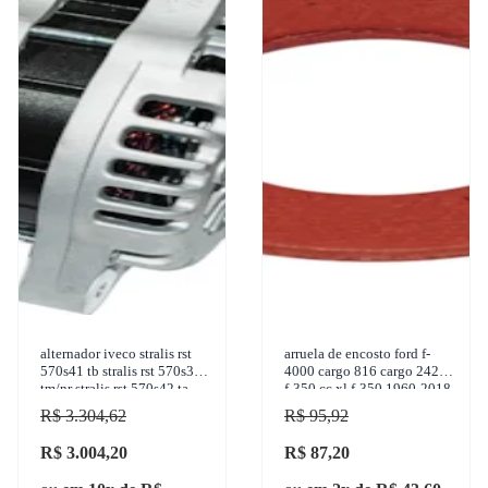
alternador iveco stralis rst
arruela de encosto ford f-
570s41 tb stralis rst 570s38
4000 cargo 816 cargo 2429
tm/nr stralis rst 570s42 ta
f-350 cc xl f-350 1960-2018
stralis hd 570
gbusch - 33041
R$ 3.304,62
R$ 95,92
R$ 3.004,20
R$ 87,20