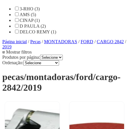
3-RHO (3)
AMS (5)
CINAP (1)
D PAULA (2)
DELCO REMY (1)
Página inicial
/
Peças
/
MONTADORAS
/
FORD
/
CARGO 2842
/
2019
Mostrar filtros
Produtos por página:
Ordenação:
pecas/montadoras/ford/cargo-
2842/2019