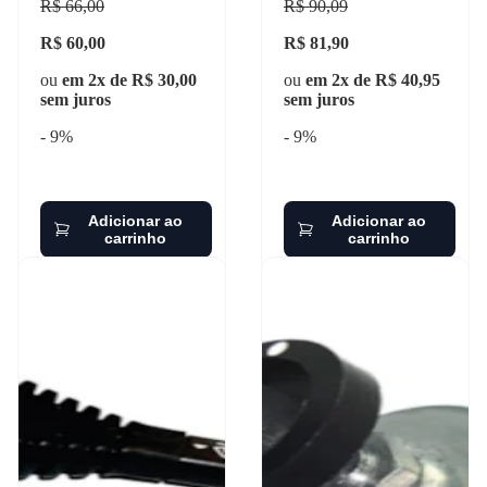
R$ 66,00
R$ 90,09
marilia - im11566
R$ 60,00
R$ 81,90
ou
em 2x de R$ 30,00
ou
em 2x de R$ 40,95
sem juros
sem juros
- 9%
- 9%
Adicionar ao
Adicionar ao
carrinho
carrinho