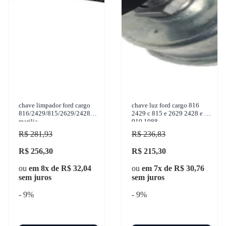
chave limpador ford cargo
chave luz ford cargo 816
816/2429/815/2629/2428
2429 c 815 e 2629 2428 e -
marilia
910.1088
R$ 281,93
R$ 236,83
R$ 256,30
R$ 215,30
ou
em 8x de R$ 32,04
ou
em 7x de R$ 30,76
sem juros
sem juros
- 9%
- 9%