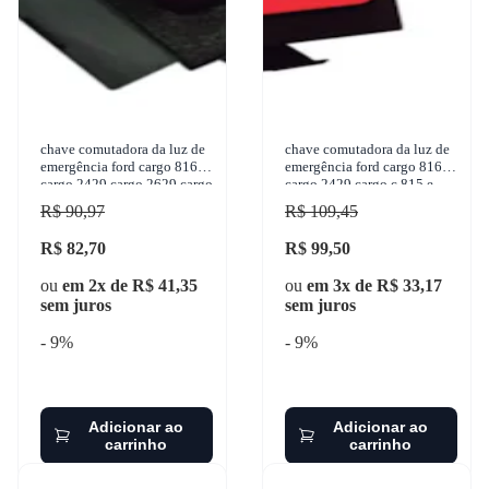
chave comutadora da luz de
chave comutadora da luz de
emergência ford cargo 816
emergência ford cargo 816
cargo 2429 cargo 2629 cargo
cargo 2429 cargo c 815 e
2428 e cargo 2006-2018
cargo 2629 cargo 2428 e
R$ 90,97
R$ 109,45
marilia - im1130
2006-2018 kostal -
R$ 82,70
R$ 99,50
ou
em 2x de R$ 41,35
ou
em 3x de R$ 33,17
sem juros
sem juros
- 9%
- 9%
Adicionar ao
Adicionar ao
carrinho
carrinho