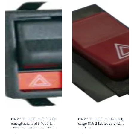
chave comutadora da luz de
chave comutadora luz emerg
emergência ford f-4000 f
cargo 816 2429 2629 2428
1000 cargo 816 cargo 2429
im1130
cargo c 815 e 1979-2018