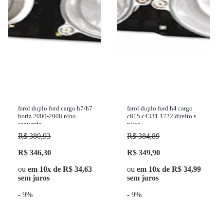
farol duplo ford cargo h7/h7
farol duplo ford h4 cargo
horiz 2000-2008 nino
c815 c4331 1722 direito sem
esquerdo
pisca
R$ 380,93
R$ 384,89
R$ 346,30
R$ 349,90
ou
em 10x de R$ 34,63
ou
em 10x de R$ 34,99
sem juros
sem juros
- 9%
- 9%