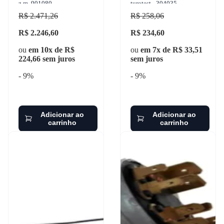
z.m. 901080
turotest - 304035
R$ 2.471,26
R$ 258,06
R$ 2.246,60
R$ 234,60
ou
em 10x de R$
ou
em 7x de R$ 33,51
224,66 sem juros
sem juros
- 9%
- 9%
Adicionar ao
Adicionar ao
carrinho
carrinho