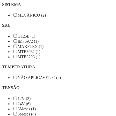
SISTEMA
MECÂNICO (2)
SKU
G125E (1)
IM76972 (1)
MARFLEX (1)
MTE3082 (1)
MTE3293 (1)
TEMPERATURA
NÃO APLICAVEL°C (2)
TENSÃO
12V (2)
24V (6)
3Meses (1)
6Meses (4)