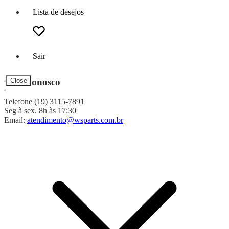
Lista de desejos
Sair
Fale Conosco
Close
Telefone (19) 3115-7891
Seg à sex. 8h às 17:30
Email:
atendimento@wsparts.com.br