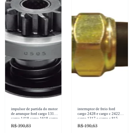
impulsor de partida do motor
interruptor de freio ford
de arranque ford cargo 1317
cargo 2428 e cargo c 2422 e
cargo 1418 cargo 1618 cargo
cargo 1317 e cargo c 815
1517 cargo 2218 1984-2006
cargo c 2422 1984-2011
R$ 390,83
R$ 190,63
zen - 050
marflex - 7499