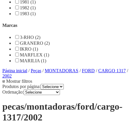
1981 (1)
1982 (1)
1983 (1)
Marcas
3-RHO (2)
GRANERO (2)
IKRO (1)
MARFLEX (1)
MARILIA (1)
Página inicial
/
Peças
/
MONTADORAS
/
FORD
/
CARGO 1317
/
2002
Mostrar filtros
Produtos por página:
Ordenação:
pecas/montadoras/ford/cargo-
1317/2002