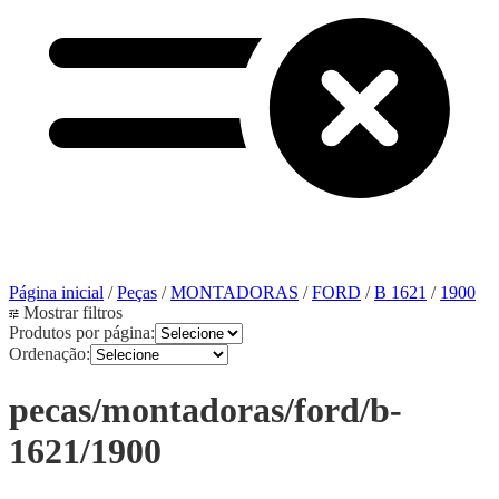
Página inicial
/
Peças
/
MONTADORAS
/
FORD
/
B 1621
/
1900
Mostrar filtros
Produtos por página:
Ordenação:
pecas/montadoras/ford/b-
1621/1900