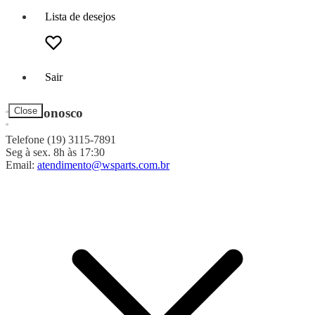
Lista de desejos
Sair
Fale Conosco
Close
Telefone (19) 3115-7891
Seg à sex. 8h às 17:30
Email:
atendimento@wsparts.com.br