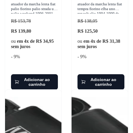
atuador da marcha lenta fiat
atuador da marcha lenta fiat
palio fiorino palio strada uno
tempra fiorino elba uno
palio weekend 1996-2001
renault clio 1994-1999 ds -
continental - atu02001r
1603
R$ 153,78
R$ 138,05
R$ 139,80
R$ 125,50
ou
em 4x de R$ 34,95
ou
em 4x de R$ 31,38
sem juros
sem juros
- 9%
- 9%
Adicionar ao
Adicionar ao
carrinho
carrinho