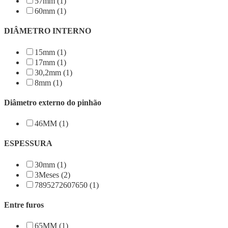
57mm (1)
60mm (1)
DIÂMETRO INTERNO
15mm (1)
17mm (1)
30,2mm (1)
8mm (1)
Diâmetro externo do pinhão
46MM (1)
ESPESSURA
30mm (1)
3Meses (2)
7895272607650 (1)
Entre furos
65MM (1)