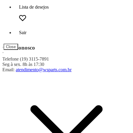
Lista de desejos
Sair
Fale Conosco
Close
Telefone (19) 3115-7891
Seg à sex. 8h às 17:30
Email:
atendimento@wsparts.com.br