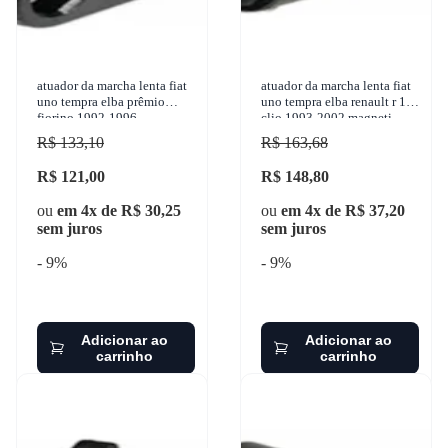
atuador da marcha lenta fiat
atuador da marcha lenta fiat
uno tempra elba prêmio
uno tempra elba renault r 19
fiorino 1992-1996
clio 1993-2002 magneti
continental - atu00801r
marelli - 40397102
R$ 133,10
R$ 163,68
R$ 121,00
R$ 148,80
ou
em 4x de R$ 30,25
ou
em 4x de R$ 37,20
sem juros
sem juros
- 9%
- 9%
Adicionar ao
Adicionar ao
carrinho
carrinho