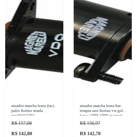
atuador marcha lenta (iac)
atuador marcha lenta fiat
palio fiorino strada
tempra uno fiorino vw gol
mm40415202
logus 1988-1996 magneti
marelli - 40380202
R$ 157,08
R$ 156,97
R$ 142,80
R$ 142,70