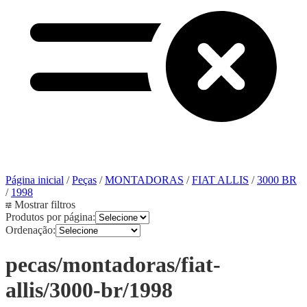
Página inicial
/
Peças
/
MONTADORAS
/
FIAT ALLIS
/
3000 BR
/
1998
Mostrar filtros
Produtos por página:
Ordenação:
pecas/montadoras/fiat-
allis/3000-br/1998