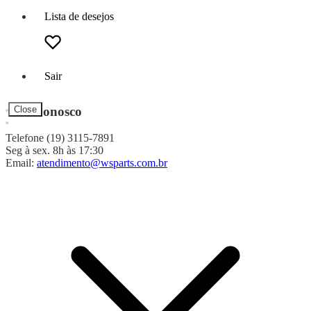
Lista de desejos
Sair
Fale Conosco
Close
Telefone (19) 3115-7891
Seg à sex. 8h às 17:30
Email:
atendimento@wsparts.com.br