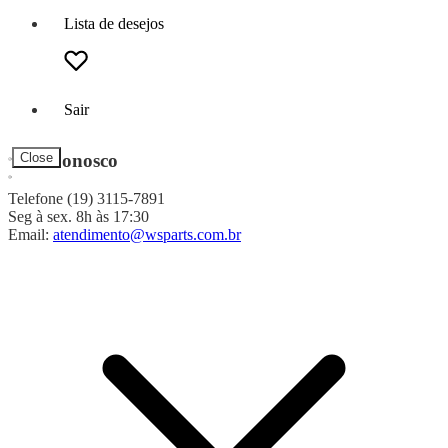
Lista de desejos
Sair
Fale Conosco
Close
Telefone (19) 3115-7891
Seg à sex. 8h às 17:30
Email:
atendimento@wsparts.com.br