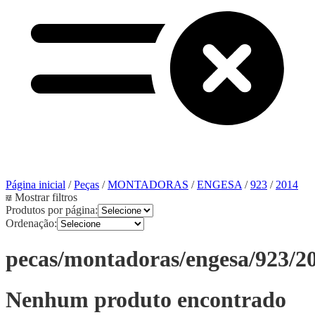
Página inicial
/
Peças
/
MONTADORAS
/
ENGESA
/
923
/
2014
Mostrar filtros
Produtos por página:
Ordenação:
pecas/montadoras/engesa/923/2
Nenhum produto encontrado