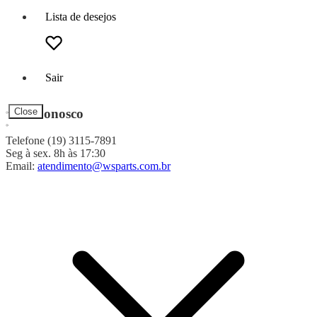
Lista de desejos
Sair
Fale Conosco
Close
Telefone (19) 3115-7891
Seg à sex. 8h às 17:30
Email:
atendimento@wsparts.com.br