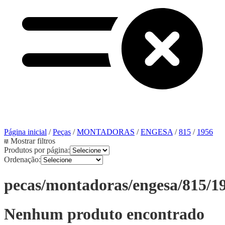
Página inicial
/
Peças
/
MONTADORAS
/
ENGESA
/
815
/
1956
Mostrar filtros
Produtos por página:
Ordenação:
pecas/montadoras/engesa/815/1
Nenhum produto encontrado