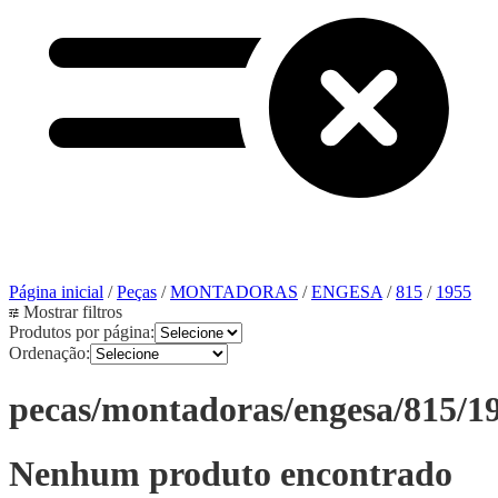
Página inicial
/
Peças
/
MONTADORAS
/
ENGESA
/
815
/
1955
Mostrar filtros
Produtos por página:
Ordenação:
pecas/montadoras/engesa/815/1
Nenhum produto encontrado