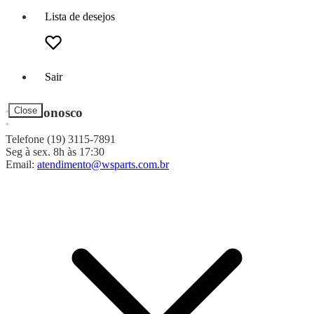
Lista de desejos
Sair
Fale Conosco
Close
Telefone (19) 3115-7891
Seg à sex. 8h às 17:30
Email:
atendimento@wsparts.com.br