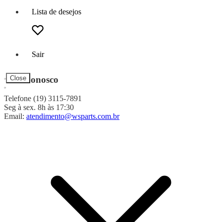
Lista de desejos
Sair
Fale Conosco
Close
Telefone (19) 3115-7891
Seg à sex. 8h às 17:30
Email:
atendimento@wsparts.com.br