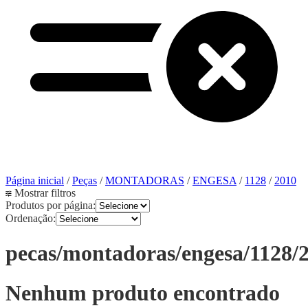
Página inicial
/
Peças
/
MONTADORAS
/
ENGESA
/
1128
/
2010
Mostrar filtros
Produtos por página:
Ordenação:
pecas/montadoras/engesa/1128/
Nenhum produto encontrado