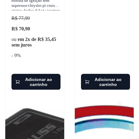
bobina de ignição sem
supressor-chrysler pt cruiser
stratus dodge dakota journey
ram 1960-2018 - sem
R$ 77,99
supressor-original
R$ 70,90
ou
em 2x de R$ 35,45
sem juros
- 9%
Adicionar ao
Adicionar ao
carrinho
carrinho