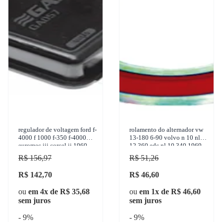
regulador de voltagem ford f-
rolamento do alternador vw
4000 f 1000 f-350 f-4000
13-180 6-90 volvo n 10 nl
euromec iii corcel ii 1960-
12 360 edc nl 10 340 1969-
2011 gauss - ga057
2005 nsk - 6204dduc3
R$ 156,97
R$ 51,26
R$ 142,70
R$ 46,60
ou
em 4x de R$ 35,68
ou
em 1x de R$ 46,60
sem juros
sem juros
- 9%
- 9%