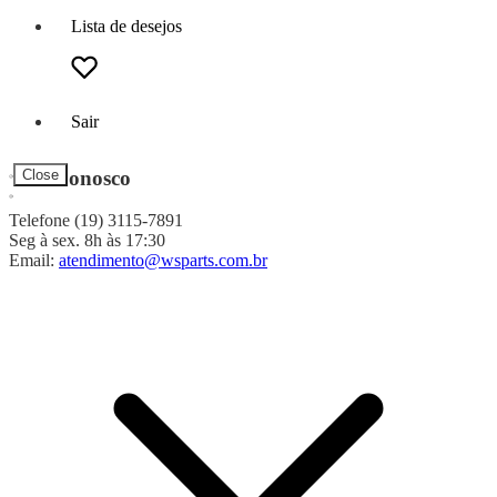
Lista de desejos
Sair
Fale Conosco
Close
Telefone (19) 3115-7891
Seg à sex. 8h às 17:30
Email:
atendimento@wsparts.com.br