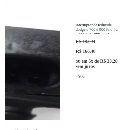
interruptor da reduzida
dodge d 700 d 900 ford f-
600 1960-1980 marilia -
im11110
R$ 183,04
R$ 166,40
ou
em 5x de R$ 33,28
sem juros
- 9%