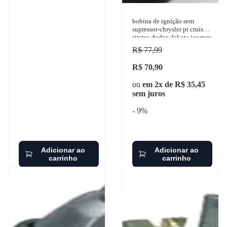
bobina de ignição sem
supressor-chrysler pt cruiser
stratus dodge dakota journey
ram 1960-2018 - sem
R$ 77,99
supressor-original
R$ 70,90
ou
em 2x de R$ 35,45
sem juros
- 9%
Adicionar ao
Adicionar ao
carrinho
carrinho