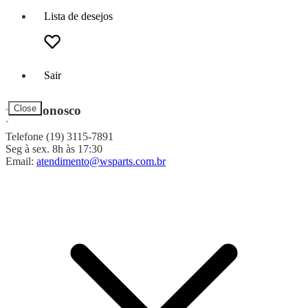
Lista de desejos
Sair
Fale Conosco
Close
Telefone (19) 3115-7891
Seg à sex. 8h às 17:30
Email:
atendimento@wsparts.com.br