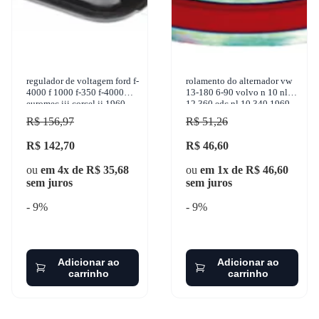
regulador de voltagem ford f-
rolamento do alternador vw
4000 f 1000 f-350 f-4000
13-180 6-90 volvo n 10 nl
euromec iii corcel ii 1960-
12 360 edc nl 10 340 1969-
2011 gauss - ga057
2005 nsk - 6204dduc3
R$ 156,97
R$ 51,26
R$ 142,70
R$ 46,60
ou
em 4x de R$ 35,68
ou
em 1x de R$ 46,60
sem juros
sem juros
- 9%
- 9%
Adicionar ao
Adicionar ao
carrinho
carrinho