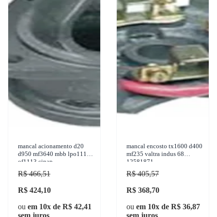
mancal acionamento d20
mancal encosto tx1600 d400
d950 mf3640 mbb lpo1113
mf235 valtra indus 68
of1113 cinap
12581871
R$ 466,51
R$ 405,57
R$ 424,10
R$ 368,70
ou
em 10x de R$ 42,41
ou
em 10x de R$ 36,87
sem juros
sem juros