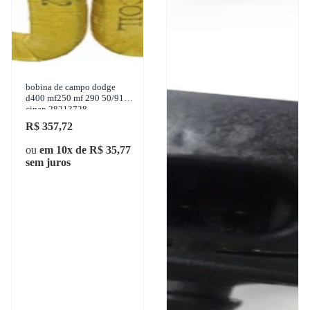
bobina de campo dodge
d400 mf250 mf 290 50/91
cinap 28213728
R$ 357,72
ou
em 10x de R$ 35,77
sem juros