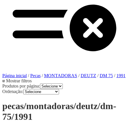
Página inicial
/
Peças
/
MONTADORAS
/
DEUTZ
/
DM 75
/
1991
Mostrar filtros
Produtos por página:
Ordenação:
pecas/montadoras/deutz/dm-
75/1991