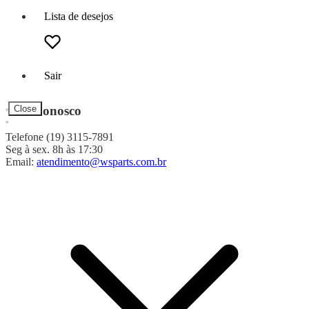
Lista de desejos
Sair
Fale Conosco
Close
Telefone (19) 3115-7891
Seg à sex. 8h às 17:30
Email:
atendimento@wsparts.com.br