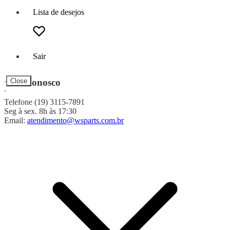
Lista de desejos
Sair
Fale Conosco
Close
Telefone (19) 3115-7891
Seg à sex. 8h às 17:30
Email:
atendimento@wsparts.com.br