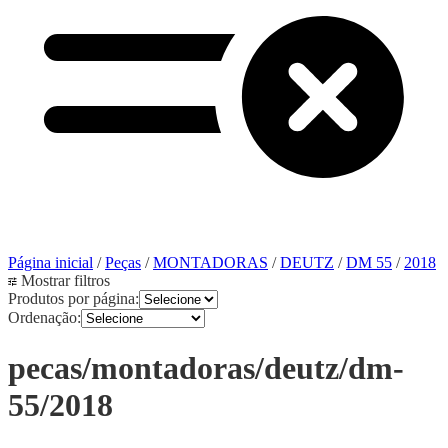
Página inicial
/
Peças
/
MONTADORAS
/
DEUTZ
/
DM 55
/
2018
Mostrar filtros
Produtos por página:
Ordenação:
pecas/montadoras/deutz/dm-
55/2018