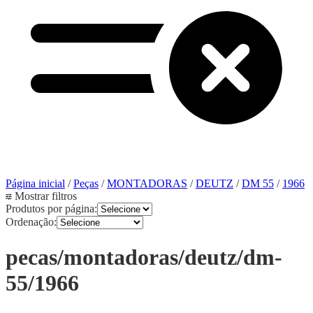
Página inicial
/
Peças
/
MONTADORAS
/
DEUTZ
/
DM 55
/
1966
Mostrar filtros
Produtos por página:
Ordenação:
pecas/montadoras/deutz/dm-
55/1966