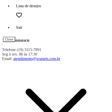
Lista de desejos
Sair
Fale Conosco
Close
Telefone (19) 3115-7891
Seg à sex. 8h às 17:30
Email:
atendimento@wsparts.com.br