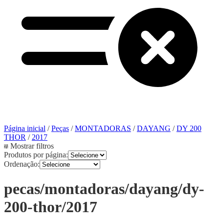
Página inicial
/
Peças
/
MONTADORAS
/
DAYANG
/
DY 200
THOR
/
2017
Mostrar filtros
Produtos por página:
Ordenação:
pecas/montadoras/dayang/dy-
200-thor/2017