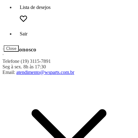
Lista de desejos
Sair
Fale Conosco
Close
Telefone (19) 3115-7891
Seg à sex. 8h às 17:30
Email:
atendimento@wsparts.com.br