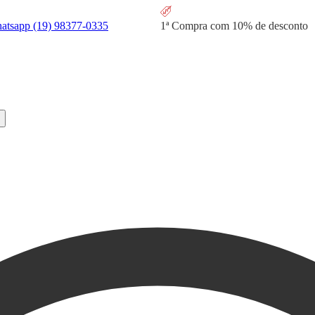
hatsapp
(19) 98377-0335
1ª Compra com
10% de desconto