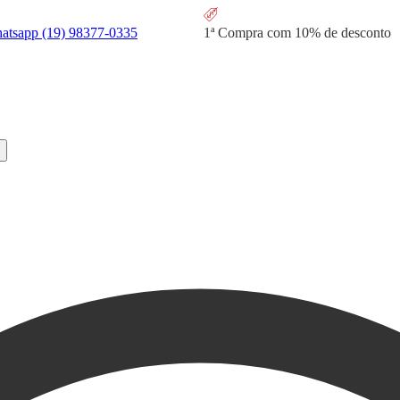
hatsapp
(19) 98377-0335
1ª Compra com
10% de desconto