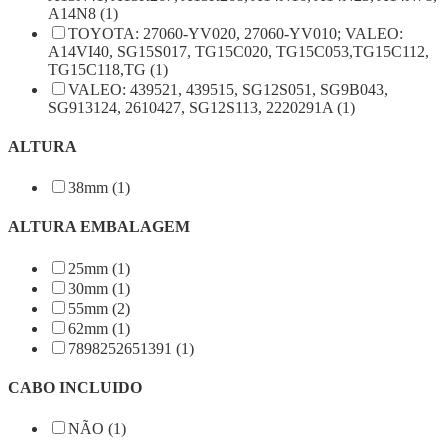
A14N8 (1)
TOYOTA: 27060-YV020, 27060-YV010; VALEO:
A14VI40, SG15S017, TG15C020, TG15C053,TG15C112,
TG15C118,TG (1)
VALEO: 439521, 439515, SG12S051, SG9B043,
SG913124, 2610427, SG12S113, 2220291A (1)
ALTURA
38mm (1)
ALTURA EMBALAGEM
25mm (1)
30mm (1)
55mm (2)
62mm (1)
7898252651391 (1)
CABO INCLUIDO
NÃO (1)