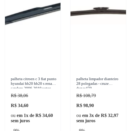
palheta citroen c 3 fiat punto
palheta limpador dianteiro
hyundai hb20 hb20 s renault
28 polegadas - cruze
sandero 2006-2019 vetor -
dynas470
pvt12r
R$ 38,06
R$ 108,79
R$ 34,60
R$ 98,90
ou
em 1x de R$ 34,60
ou
em 3x de R$ 32,97
sem juros
sem juros
- 9%
- 9%