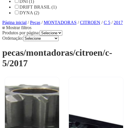
DNI (1)
DRIFT BRASIL (1)
DYNA (2)
Página inicial
/
Peças
/
MONTADORAS
/
CITROEN
/
C 5
/
2017
Mostrar filtros
Produtos por página:
Ordenação:
pecas/montadoras/citroen/c-
5/2017