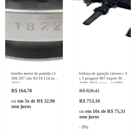
bendix motor de partida c3
bobina de ignição citroen c 4
206 207 clio 92/16 11d zen
c 5 peugeot 407 expert 307
1822
2000-2015 gauss - gc4780
R$ 164,78
R$ 828,41
ou
em 5x de R$ 32,96
R$ 753,10
sem juros
ou
em 10x de R$ 75,31
sem juros
- 9%