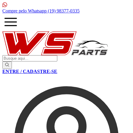
Compre pelo Whatsapp
(19) 98377-0335
1
ENTRE / CADASTRE-SE