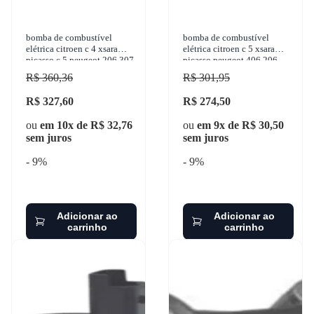
bomba de combustível
bomba de combustível
elétrica citroen c 4 xsara
elétrica citroen c 5 xsara
picasso c 5 peugeot 206 307
picasso peugeot 406 206
1998-2019 vetor - ebc1021
307 1998-2012 gauss -
R$ 360,36
R$ 301,95
gi3387
R$ 327,60
R$ 274,50
ou
em 10x de R$ 32,76
ou
em 9x de R$ 30,50
sem juros
sem juros
- 9%
- 9%
Adicionar ao
Adicionar ao
carrinho
carrinho