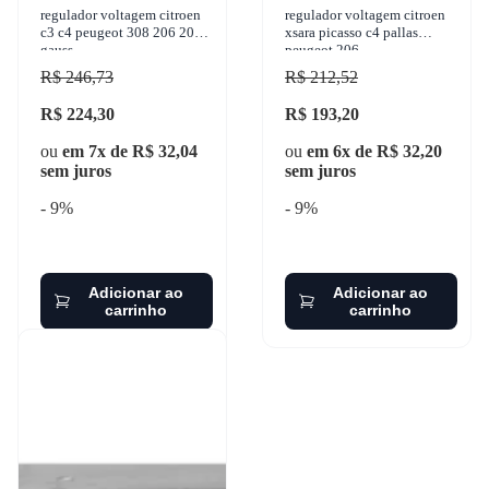
regulador voltagem citroen
regulador voltagem citroen
c3 c4 peugeot 308 206 207
xsara picasso c4 pallas
gauss
peugeot 206
R$ 246,73
R$ 212,52
R$ 224,30
R$ 193,20
ou
em 7x de R$ 32,04
ou
em 6x de R$ 32,20
sem juros
sem juros
- 9%
- 9%
Adicionar ao
Adicionar ao
carrinho
carrinho