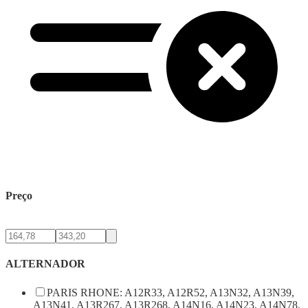
Preço
ALTERNADOR
PARIS RHONE: A12R33, A12R52, A13N32, A13N39,
A13N41, A13R267, A13R268, A14N16, A14N23, A14N78,