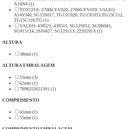
A14N8 (1)
TOYOTA: 27060-YV020, 27060-YV010; VALEO:
A14VI40, SG15S017, TG15C020, TG15C053,TG15C112,
TG15C118,TG (1)
VALEO: 439521, 439515, SG12S051, SG9B043,
SG913124, 2610427, SG12S113, 2220291A (1)
ALTURA
38mm (1)
ALTURA EMBALAGEM
55mm (3)
62mm (1)
7898252651391 (1)
COMPRIMENTO
41mm (1)
55mm (1)
COMPRIMENTO EMBALAGEM