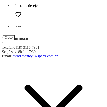
Lista de desejos
Sair
Fale Conosco
Close
Telefone (19) 3115-7891
Seg à sex. 8h às 17:30
Email:
atendimento@wsparts.com.br