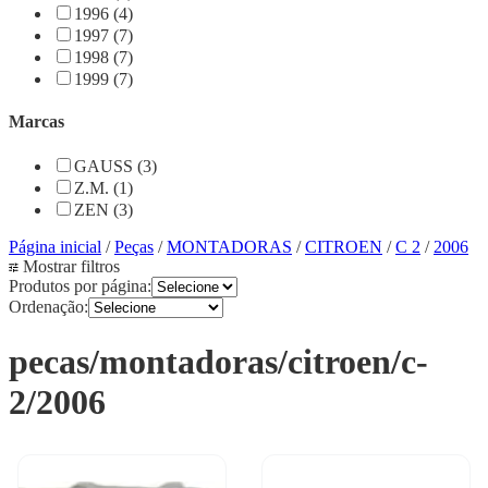
1996 (4)
1997 (7)
1998 (7)
1999 (7)
Marcas
GAUSS (3)
Z.M. (1)
ZEN (3)
Página inicial
/
Peças
/
MONTADORAS
/
CITROEN
/
C 2
/
2006
Mostrar filtros
Produtos por página:
Ordenação:
pecas/montadoras/citroen/c-
2/2006