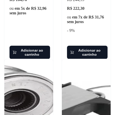
zen - 1763
ou
em 5x de R$ 32,96
R$ 222,30
sem juros
ou
em 7x de R$ 31,76
sem juros
- 9%
Adicionar ao
Adicionar ao
carrinho
carrinho