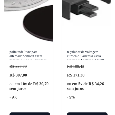
polia roda livre para
regulador de voltagem
alternador citroen xsara
citroen c 3 aircross xsara
picasso c 3 c 5 c 2 peugeot
picasso c 4 pallas c 4 1989-
406 1999-2012 zen - 5450
2018 gauss - ga925
R$ 337,70
R$ 188,43
R$ 307,00
R$ 171,30
ou
em 10x de R$ 30,70
ou
em 5x de R$ 34,26
sem juros
sem juros
- 9%
- 9%