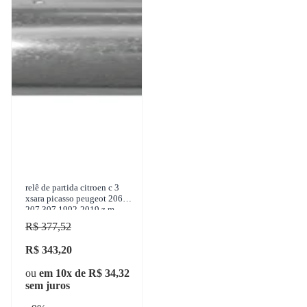
relê de partida citroen c 3
xsara picasso peugeot 206
207 307 1992-2019 z.m. -
497
R$ 377,52
R$ 343,20
ou
em 10x de R$ 34,32
sem juros