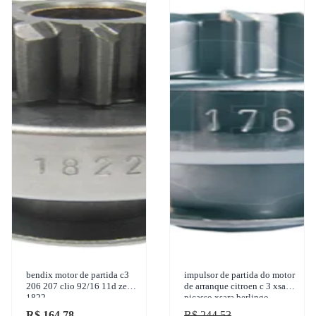
bendix motor de partida c3
impulsor de partida do motor
206 207 clio 92/16 11d zen
de arranque citroen c 3 xsara
1822
picasso xsara berlingo
renault kangoo 1998-2015
R$ 164,78
R$ 244,53