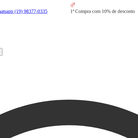
hatsapp
(19) 98377-0335
1ª Compra com
10% de desconto