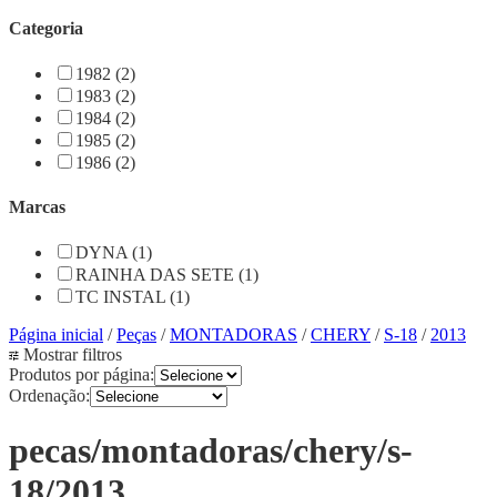
Categoria
1982 (2)
1983 (2)
1984 (2)
1985 (2)
1986 (2)
Marcas
DYNA (1)
RAINHA DAS SETE (1)
TC INSTAL (1)
Página inicial
/
Peças
/
MONTADORAS
/
CHERY
/
S-18
/
2013
Mostrar filtros
Produtos por página:
Ordenação:
pecas/montadoras/chery/s-
18/2013