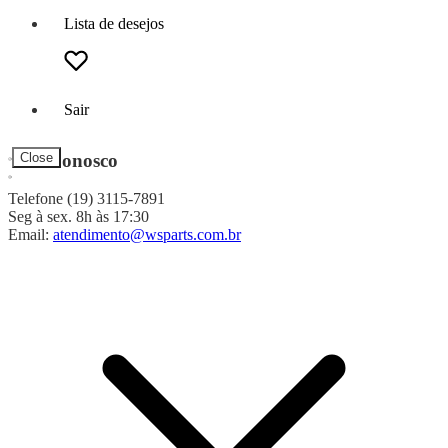
Lista de desejos
Sair
Fale Conosco
Close
Telefone (19) 3115-7891
Seg à sex. 8h às 17:30
Email:
atendimento@wsparts.com.br