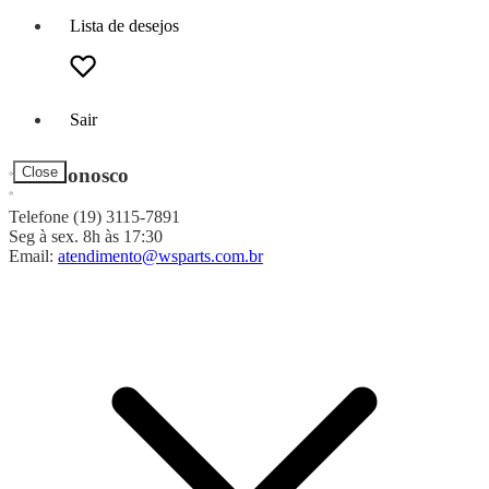
Lista de desejos
Sair
Fale Conosco
Close
Telefone (19) 3115-7891
Seg à sex. 8h às 17:30
Email:
atendimento@wsparts.com.br