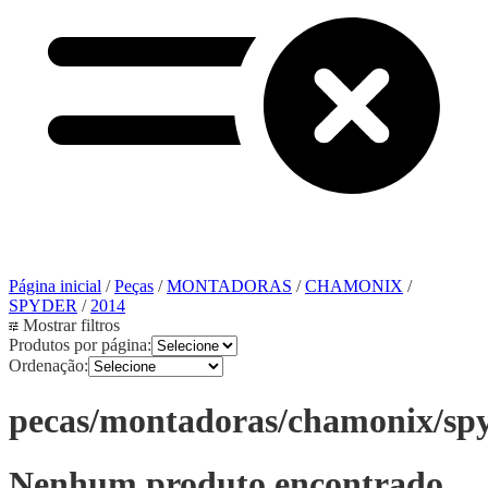
Página inicial
/
Peças
/
MONTADORAS
/
CHAMONIX
/
SPYDER
/
2014
Mostrar filtros
Produtos por página:
Ordenação:
pecas/montadoras/chamonix/sp
Nenhum produto encontrado