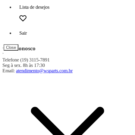
Lista de desejos
Sair
Fale Conosco
Close
Telefone (19) 3115-7891
Seg à sex. 8h às 17:30
Email:
atendimento@wsparts.com.br