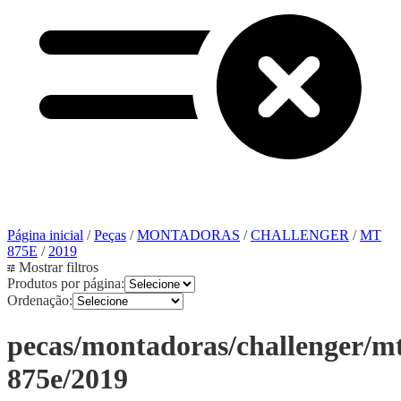
Página inicial
/
Peças
/
MONTADORAS
/
CHALLENGER
/
MT
875E
/
2019
Mostrar filtros
Produtos por página:
Ordenação:
pecas/montadoras/challenger/m
875e/2019