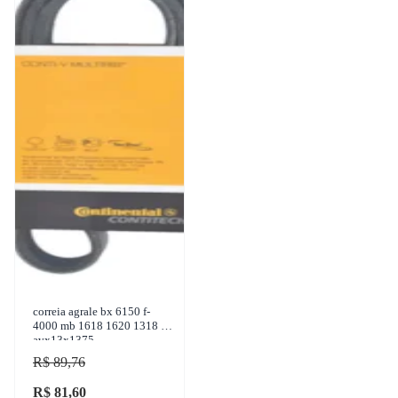
correia agrale bx 6150 f-
4000 mb 1618 1620 1318 -
avx13x1375
R$ 89,76
R$ 81,60