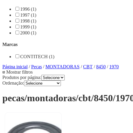
1996 (1)
1997 (1)
1998 (1)
1999 (1)
2000 (1)
Marcas
CONTITECH (1)
Página inicial
/
Peças
/
MONTADORAS
/
CBT
/
8450
/
1970
Mostrar filtros
Produtos por página:
Ordenação:
pecas/montadoras/cbt/8450/197