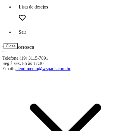
Lista de desejos
Sair
Fale Conosco
Close
Telefone (19) 3115-7891
Seg à sex. 8h às 17:30
Email:
atendimento@wsparts.com.br