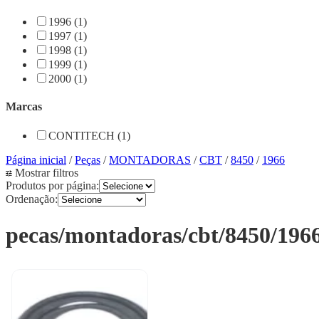
1996 (1)
1997 (1)
1998 (1)
1999 (1)
2000 (1)
Marcas
CONTITECH (1)
Página inicial
/
Peças
/
MONTADORAS
/
CBT
/
8450
/
1966
Mostrar filtros
Produtos por página:
Ordenação:
pecas/montadoras/cbt/8450/196