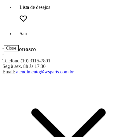
Lista de desejos
Sair
Fale Conosco
Close
Telefone (19) 3115-7891
Seg à sex. 8h às 17:30
Email:
atendimento@wsparts.com.br