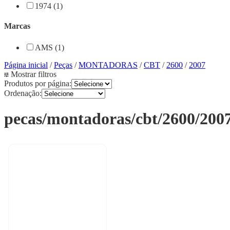
1974 (1)
Marcas
AMS (1)
Página inicial
/
Peças
/
MONTADORAS
/
CBT
/
2600
/
2007
Mostrar filtros
Produtos por página:
Ordenação:
pecas/montadoras/cbt/2600/200