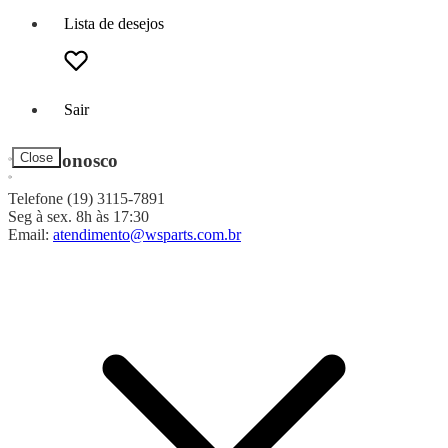
Lista de desejos
Sair
Fale Conosco
Close
Telefone (19) 3115-7891
Seg à sex. 8h às 17:30
Email:
atendimento@wsparts.com.br