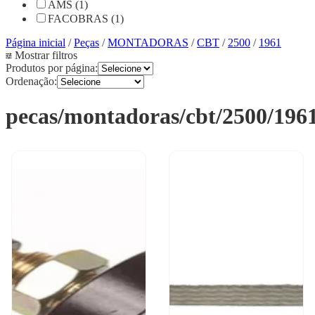
AMS (1)
FACOBRAS (1)
Página inicial
/
Peças
/
MONTADORAS
/
CBT
/
2500
/
1961
Mostrar filtros
Produtos por página:
Ordenação:
pecas/montadoras/cbt/2500/196