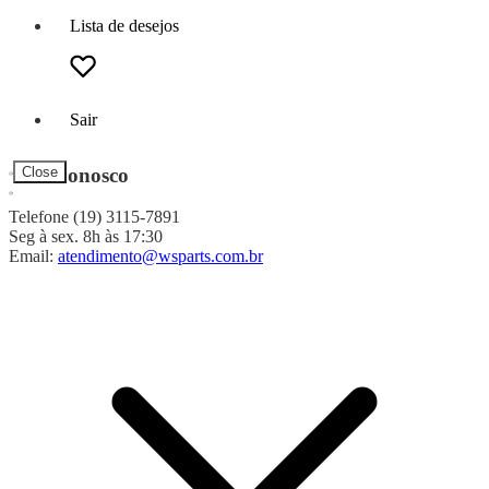
Lista de desejos
Sair
Fale Conosco
Close
Telefone (19) 3115-7891
Seg à sex. 8h às 17:30
Email:
atendimento@wsparts.com.br