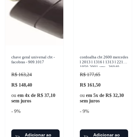
chave geral universal cbt -
cordoalha cbt 2600 mercedes
facobras - 909.1017
l 2013 l 1316 l 1313 l 2213
1950-2001 ams - 36040
R$ 163,24
R$ 177,65
R$ 148,40
R$ 161,50
ou
em 4x de R$ 37,10
ou
em 5x de R$ 32,30
sem juros
sem juros
- 9%
- 9%
Adicionar ao
Adicionar ao