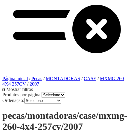
Página inicial
/
Peças
/
MONTADORAS
/
CASE
/
MXMG 260
4X4 257CV
/
2007
Mostrar filtros
Produtos por página:
Ordenação:
pecas/montadoras/case/mxmg-
260-4x4-257cv/2007