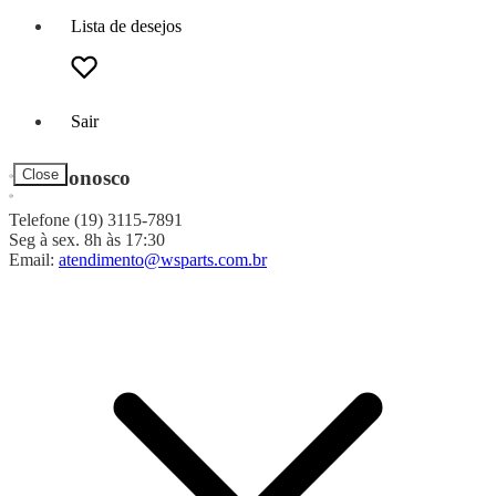
Lista de desejos
Sair
Fale Conosco
Close
Telefone (19) 3115-7891
Seg à sex. 8h às 17:30
Email:
atendimento@wsparts.com.br