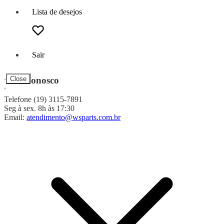
Lista de desejos
Sair
Fale Conosco
Close
Telefone (19) 3115-7891
Seg à sex. 8h às 17:30
Email:
atendimento@wsparts.com.br