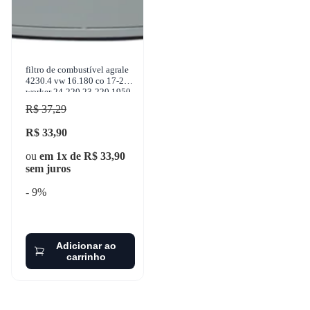
filtro de combustível agrale
4230.4 vw 16.180 co 17-210
worker 24-220 23-220 1950-
2011 wega - fcd-2045b
R$ 37,29
R$ 33,90
ou
em 1x de R$ 33,90
sem juros
- 9%
Adicionar ao
carrinho