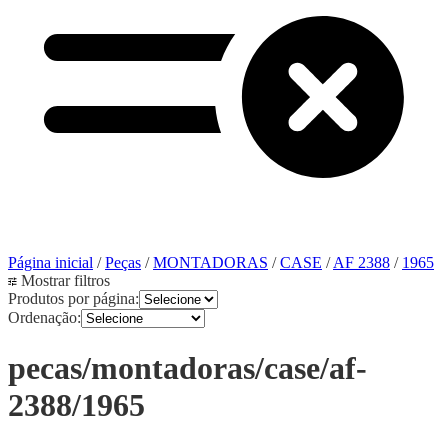
Página inicial
/
Peças
/
MONTADORAS
/
CASE
/
AF 2388
/
1965
Mostrar filtros
Produtos por página:
Ordenação:
pecas/montadoras/case/af-
2388/1965