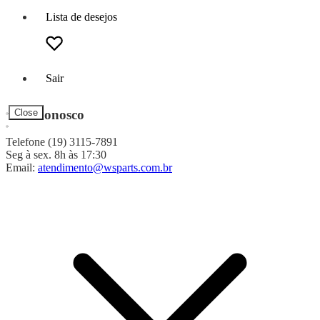
Lista de desejos
Sair
Fale Conosco
Close
Telefone (19) 3115-7891
Seg à sex. 8h às 17:30
Email:
atendimento@wsparts.com.br