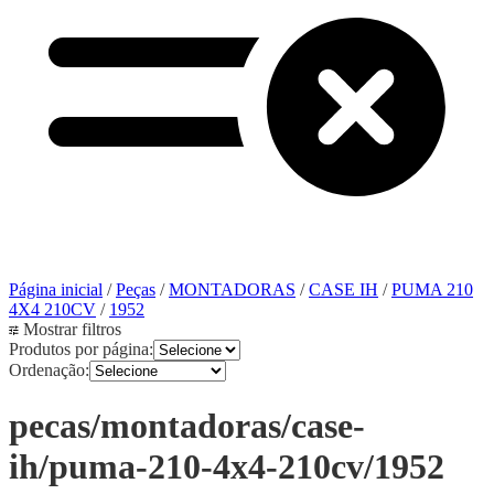
Página inicial
/
Peças
/
MONTADORAS
/
CASE IH
/
PUMA 210
4X4 210CV
/
1952
Mostrar filtros
Produtos por página:
Ordenação:
pecas/montadoras/case-
ih/puma-210-4x4-210cv/1952