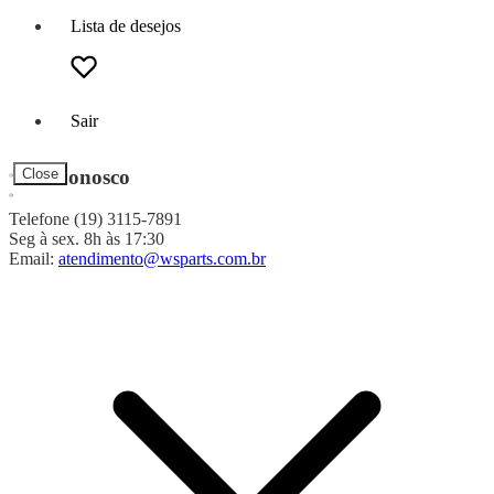
Lista de desejos
Sair
Fale Conosco
Close
Telefone (19) 3115-7891
Seg à sex. 8h às 17:30
Email:
atendimento@wsparts.com.br