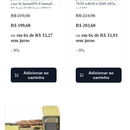
case ih farmall95/4 farmall
7630 tt4030 tt3840 tl85e
95 farmall 80 farmall80/4
ga1401
1950-2005 zen - 9302
R$ 219,56
R$ 223,96
R$ 199,60
R$ 203,60
ou
em 6x de R$ 33,27
ou
em 6x de R$ 33,93
sem juros
sem juros
- 9%
- 9%
Adicionar ao
Adicionar ao
carrinho
carrinho