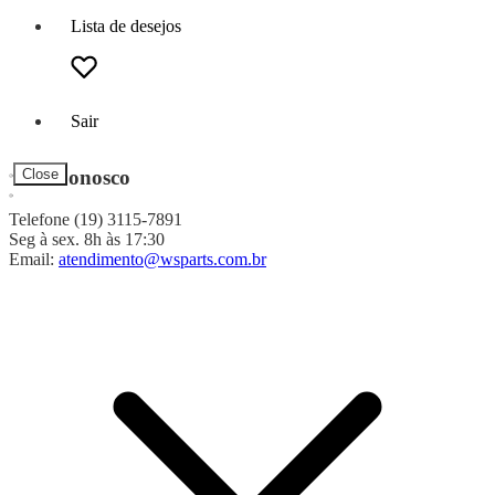
Lista de desejos
Sair
Fale Conosco
Close
Telefone (19) 3115-7891
Seg à sex. 8h às 17:30
Email:
atendimento@wsparts.com.br