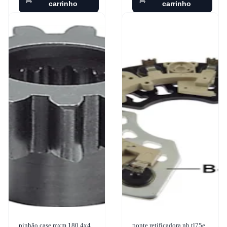
carrinho
carrinho
pinhão case mxm 180 4x4
ponte retificadora nh tl75e