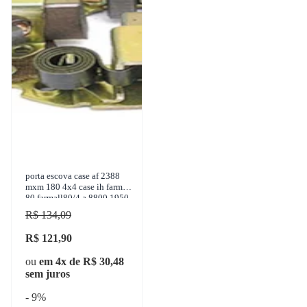
porta escova case af 2388
mxm 180 4x4 case ih farmall
80 farmall80/4 a 8800 1950-
2005 unifap - 1.145/4
R$ 134,09
R$ 121,90
ou
em 4x de R$ 30,48
sem juros
- 9%