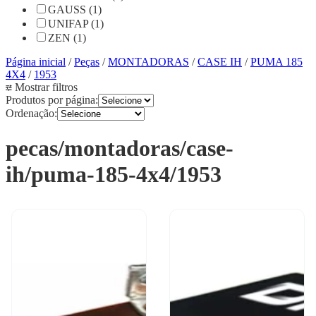
GAUSS (1)
UNIFAP (1)
ZEN (1)
Página inicial
/
Peças
/
MONTADORAS
/
CASE IH
/
PUMA 185
4X4
/
1953
Mostrar filtros
Produtos por página:
Ordenação:
pecas/montadoras/case-
ih/puma-185-4x4/1953