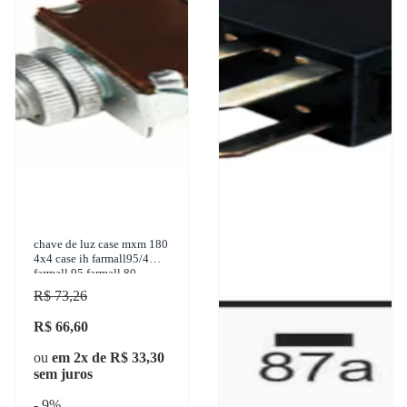
chave de luz case mxm 180
4x4 case ih farmall95/4
farmall 95 farmall 80
farmall80/4 1950-2005
R$ 73,26
facobras - 910.1008
R$ 66,60
ou
em 2x de R$ 33,30
sem juros
- 9%