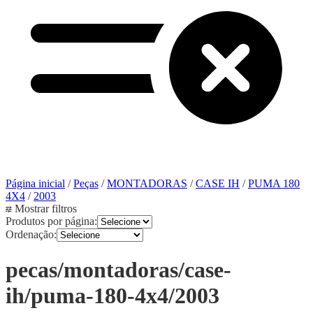
Página inicial
/
Peças
/
MONTADORAS
/
CASE IH
/
PUMA 180
4X4
/
2003
Mostrar filtros
Produtos por página:
Ordenação:
pecas/montadoras/case-
ih/puma-180-4x4/2003