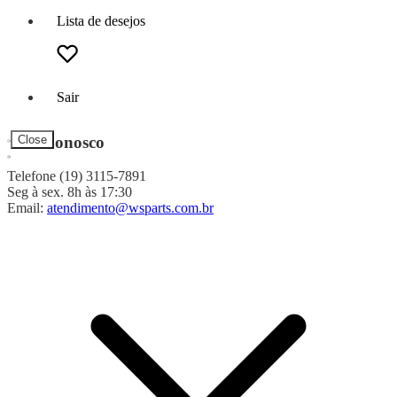
Lista de desejos
Sair
Fale Conosco
Close
Telefone (19) 3115-7891
Seg à sex. 8h às 17:30
Email:
atendimento@wsparts.com.br