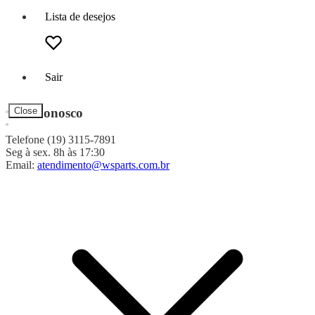
Lista de desejos
Sair
Fale Conosco
Close
Telefone (19) 3115-7891
Seg à sex. 8h às 17:30
Email:
atendimento@wsparts.com.br