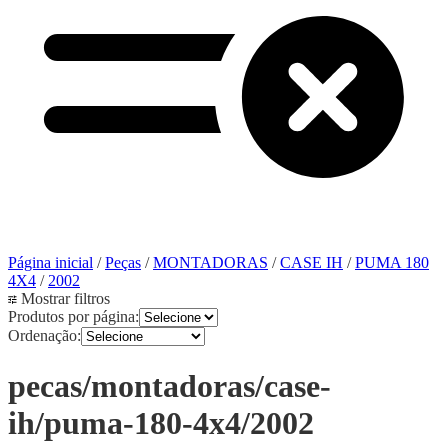
Página inicial
/
Peças
/
MONTADORAS
/
CASE IH
/
PUMA 180
4X4
/
2002
Mostrar filtros
Produtos por página:
Ordenação:
pecas/montadoras/case-
ih/puma-180-4x4/2002